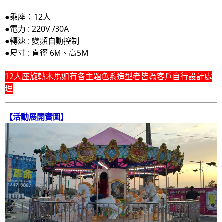
●乘座：12人
●電力 : 220V /30A
●轉速 : 變頻自動控制
●尺寸 : 直徑 6M、高5M
12人座旋轉木馬如有各主題色系造型者皆為客戶自行設計處
理
【活動展開實圖】