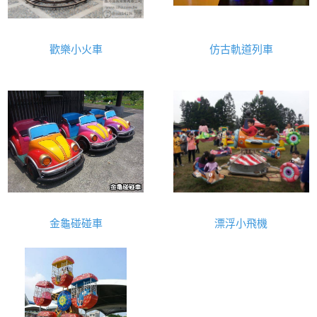
歡樂小火車
仿古軌道列車
金龜碰碰車
漂浮小飛機