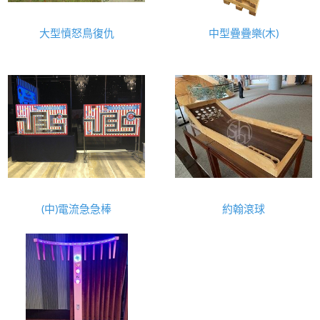
大型憤怒鳥復仇
中型疊疊樂(木)
(中)電流急急棒
約翰滾球