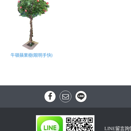
牛頓蘋果樹(眼明手快)
LINE留言詢