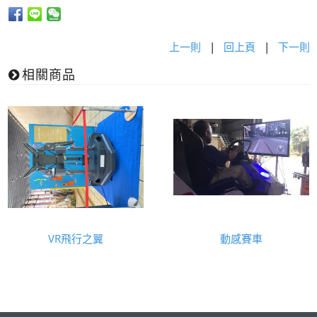
上一則
|
回上頁
|
下一則
相關商品
VR飛行之翼
動感賽車