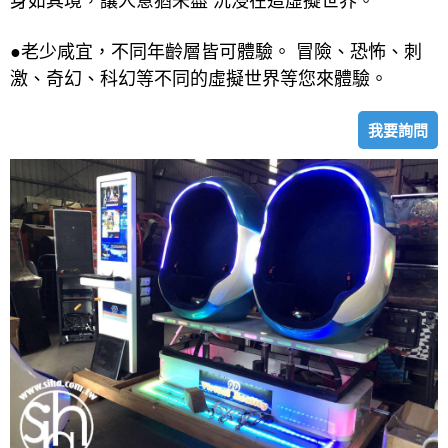
身如其境，讓人意猶未盡 沉浸在這虛擬世界。
●老少咸宜，不同年齡層皆可體驗。 冒險、恐怖、刺
激、奇幻、科幻等不同的虛擬世界等您來體驗。
我要詢問