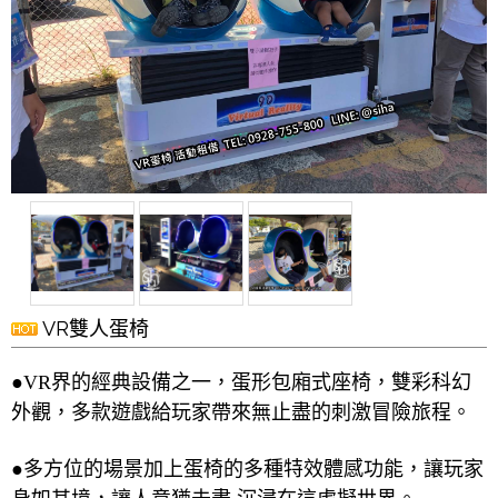
VR雙人蛋椅
●VR界的經典設備之一，蛋形包廂式座椅，雙彩科幻
外觀，多款遊戲給玩家帶來無止盡的刺激冒險旅程。
●多方位的場景加上蛋椅的多種特效體感功能，讓玩家