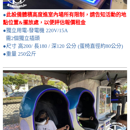
●
此設備體積高度進室內場所有限制，請告知活動的地
點位置&擺放處，以便評估報價租金
●獨立用電-發電機 220V/15A
需2個獨立插頭
●尺寸 高200/ 長180 / 深120 公分 (蛋椅直徑約80公分)
●重量 250公斤