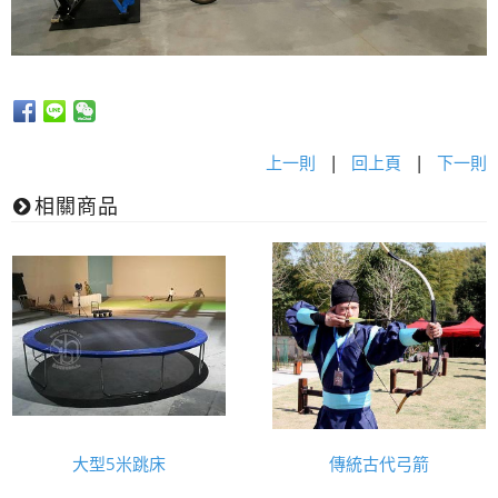
上一則
|
回上頁
|
下一則
相關商品
大型5米跳床
傳統古代弓箭