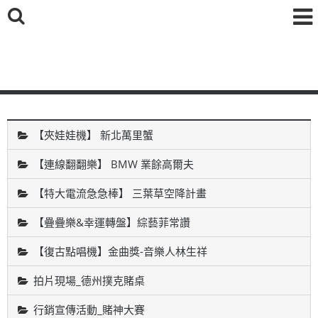
鑫海國際育樂有限公司
【夾娃娃機】 新北萬里蟹
【連線翻翻樂】 BMW 業餘高爾夫
【特大電流急急棒】 三葉草空降計畫
【疊疊樂&幸運轉盤】綜藝菲常讚
【復古點唱機】金曲獎-音樂人林生祥
拍片現場_德州撲克賭桌
行銷宣傳活動_賭神大賽