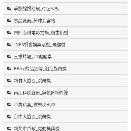
爭艷館婦幼展_Q版木馬
食品廠商_棒球九宮格
四四南村電影拍攝_復古街機
TVBS餐會娛興活動_飛鏢機
三重片場_21點賭桌
BBice飲品宣傳_泡泡旋風機
新竹大遠百_跳舞機
南亞科家庭日_無軌JR新幹線
帝寶私宴_歡樂小火車
台中大遠百_跳舞機
新北市戶政_電動搖獎機