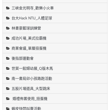
三峽金光明寺_歡樂小火車
台大Hack NTU_人體足球
林書豪籃球訓練營
成功片場_美式拉霸機
商業會議_單層扭蛋機
後指部運動會
世貿一館婦幼展_Q版木馬
南一書局卯小孩路跑活動
五股片場道具_大型跳床
婚禮佈置使用_扭蛋機
蝦皮快閃叫賣活動