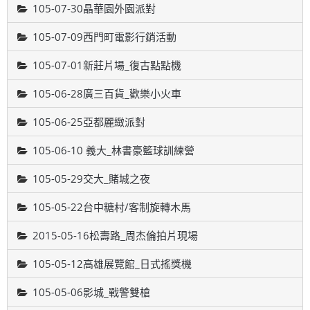
105-07-30晶華園外園派對
105-07-09西門町電影行銷活動
105-07-01新莊片場_復古點點機
105-06-28廣三百貨_歡樂小火車
105-06-25亞都麗緻派對
105-06-10 義大_林書豪籃球訓練營
105-05-29交大_賭城之夜
105-05-22台中糖村/客制旋轉木馬
2015-05-16松壽路_周杰倫拍片現場
105-05-12高雄展覽館_日式搖獎機
105-05-06影城_戰警雙槍