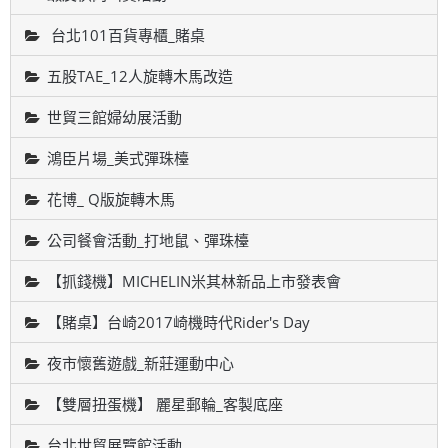
台北101百貨專櫃_賭桌
五股TAE_12人旋轉木馬改造
世貿三館婦幼展活動
鴻臣片場_美式彈珠檯
花博_ Q版旋轉木馬
公司餐會活動_打地鼠、彈珠檯
【抓錢機】MICHELIN米其林新品上市發表會
【賭桌】台崎2017崎機時代Rider's Day
夜市懷舊遊戲_新莊運動中心
【雙層扭蛋機】 麗星郵輪_客製底座
台北世貿展覽館活動