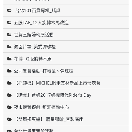
台北101百貨專櫃_賭桌
五股TAE_12人旋轉木馬改造
世貿三館婦幼展活動
鴻臣片場_美式彈珠檯
花博_ Q版旋轉木馬
公司餐會活動_打地鼠、彈珠檯
【抓錢機】MICHELIN米其林新品上市發表會
【賭桌】台崎2017崎機時代Rider's Day
夜市懷舊遊戲_新莊運動中心
【雙層扭蛋機】 麗星郵輪_客製底座
台北世貿展覽館活動