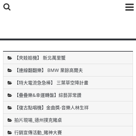
鑫海國際育樂有限公司
【夾娃娃機】 新北萬里蟹
【連線翻翻樂】 BMW 業餘高爾夫
【特大電流急急棒】 三葉草空降計畫
【疊疊樂&幸運轉盤】綜藝菲常讚
【復古點唱機】金曲獎-音樂人林生祥
拍片現場_德州撲克賭桌
行銷宣傳活動_賭神大賽