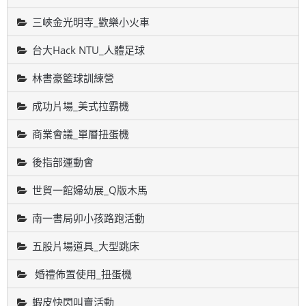
三峽金光明寺_歡樂小火車
台大Hack NTU_人體足球
林書豪籃球訓練營
成功片場_美式拉霸機
商業會議_單層扭蛋機
後指部運動會
世貿一館婦幼展_Q版木馬
南一書局卯小孩路跑活動
五股片場道具_大型跳床
婚禮佈置使用_扭蛋機
蝦皮快閃叫賣活動