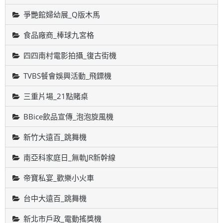
爭艷館婦幼展_Q版木馬
食品廠商_棒球九宮格
四四南村電影拍攝_復古街機
TVBS餐會娛興活動_飛鏢機
三重片場_21點賭桌
BBice飲品宣傳_泡泡旋風機
新竹大遠百_跳舞機
南亞科家庭日_無軌JR新幹線
帝寶私宴_歡樂小火車
台中大遠百_跳舞機
新北市戶政_電動搖獎機