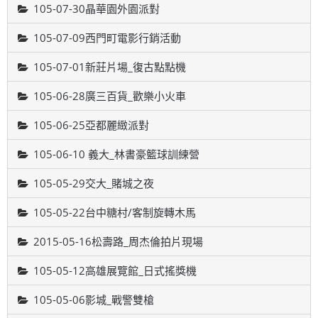
105-07-30晶華園外園派對
105-07-09西門町電影行銷活動
105-07-01新莊片場_復古點點機
105-06-28廣三百貨_歡樂小火車
105-06-25亞都麗緻派對
105-06-10 義大_林書豪籃球訓練營
105-05-29交大_賭城之夜
105-05-22台中糖村/客制旋轉木馬
2015-05-16松壽路_周杰倫拍片現場
105-05-12高雄展覽館_日式搖獎機
105-05-06影城_戰警雙槍