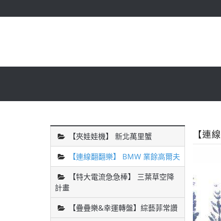
【連線
【夾娃娃機】 新北萬里蟹
【連線翻翻樂】 BMW 業餘高爾夫
【特大電流急急棒】 三葉草空降
計畫
【疊疊樂&幸運轉盤】綜藝菲常讚