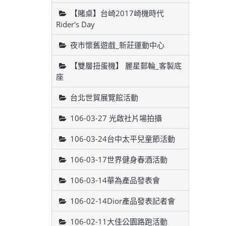
【賭桌】台崎2017崎機時代
Rider's Day
夜市懷舊遊戲_新莊運動中心
【雙層扭蛋機】 麗星郵輪_客製底
座
台北世貿展覽館活動
106-03-27 光啟社片場拍攝
106-03-24台中太平兒童節活動
106-03-17世界健身春酒活動
106-03-14華為產品發表會
106-02-14Dior產品發表記者會
106-02-11大佳公園路跑活動