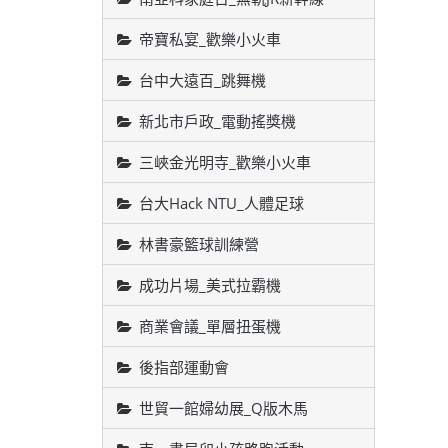
帝寶私宴_歡樂小火車
台中大遠百_跳舞機
新北市戶政_電動搖獎機
三峽金光明寺_歡樂小火車
台大Hack NTU_人體足球
林書豪籃球訓練營
成功片場_美式拉霸機
商業會議_單層扭蛋機
後指部運動會
世貿一館婦幼展_Q版木馬