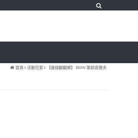
首頁
活動花絮
【連線翻翻樂】 BMW 業餘高爾夫