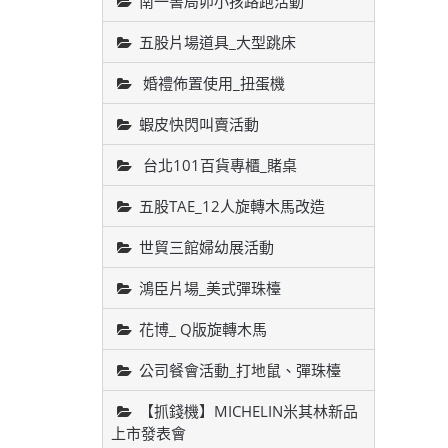
南一書局卯小孩路跑活動
五股片場道具_大型跳床
婚禮佈置使用_扭蛋機
蝦皮快閃叫賣活動
台北101百貨專櫃_賭桌
五股TAE_12人旋轉木馬改造
世貿三館婦幼展活動
鴻臣片場_美式彈珠檯
花博_ Q版旋轉木馬
公司餐會活動_打地鼠、彈珠檯
【抓錢機】MICHELIN米其林新品
上市發表會