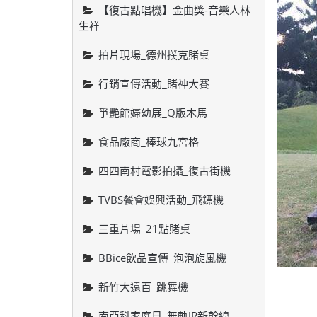
【復古點唱機】金曲獎-音樂人林
生祥
拍片現場_德州撲克賭桌
行銷宣傳活動_賭神大賽
爭艷館婦幼展_Q版木馬
食品廠商_棒球九宮格
四四南村電影拍攝_復古街機
TVBS餐會娛興活動_飛鏢機
三重片場_21點賭桌
BBice飲品宣傳_泡泡旋風機
新竹大遠百_跳舞機
南亞科家庭日_無軌JR新幹線