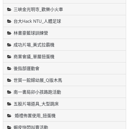
三峽金光明寺_歡樂小火車
台大Hack NTU_人體足球
林書豪籃球訓練營
成功片場_美式拉霸機
商業會議_單層扭蛋機
後指部運動會
世貿一館婦幼展_Q版木馬
南一書局卯小孩路跑活動
五股片場道具_大型跳床
婚禮佈置使用_扭蛋機
蝦皮快閃叫賣活動