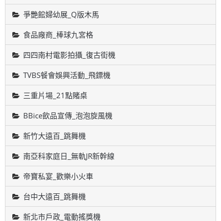
爭艷館婦幼展_Q版木馬
食品廠商_棒球九宮格
四四南村電影拍攝_復古街機
TVBS餐會娛興活動_飛鏢機
三重片場_21點賭桌
BBice飲品宣傳_泡泡旋風機
新竹大遠百_跳舞機
南亞科家庭日_無軌JR新幹線
帝寶私宴_歡樂小火車
台中大遠百_跳舞機
新北市戶政_電動搖獎機