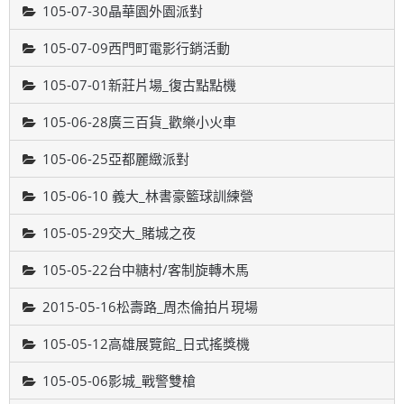
105-07-30晶華園外園派對
105-07-09西門町電影行銷活動
105-07-01新莊片場_復古點點機
105-06-28廣三百貨_歡樂小火車
105-06-25亞都麗緻派對
105-06-10 義大_林書豪籃球訓練營
105-05-29交大_賭城之夜
105-05-22台中糖村/客制旋轉木馬
2015-05-16松壽路_周杰倫拍片現場
105-05-12高雄展覽館_日式搖獎機
105-05-06影城_戰警雙槍