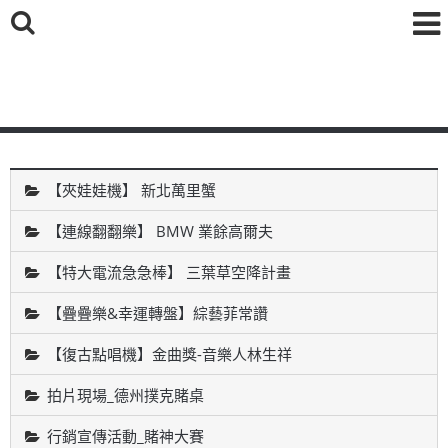
鑫海國際育樂有限公司
【夾娃娃機】 新北萬里蟹
【連線翻翻樂】 BMW 業餘高爾夫
【特大電流急急棒】 三葉草空降計畫
【疊疊樂&幸運轉盤】綜藝菲常讚
【復古點唱機】金曲獎-音樂人林生祥
拍片現場_德州撲克賭桌
行銷宣傳活動_賭神大賽