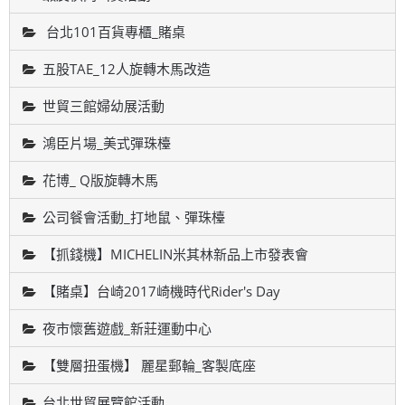
台北101百貨專櫃_賭桌
五股TAE_12人旋轉木馬改造
世貿三館婦幼展活動
鴻臣片場_美式彈珠檯
花博_ Q版旋轉木馬
公司餐會活動_打地鼠、彈珠檯
【抓錢機】MICHELIN米其林新品上市發表會
【賭桌】台崎2017崎機時代Rider's Day
夜市懷舊遊戲_新莊運動中心
【雙層扭蛋機】 麗星郵輪_客製底座
台北世貿展覽館活動