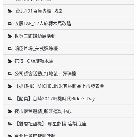
台北101百貨專櫃_賭桌
五股TAE_12人旋轉木馬改造
世貿三館婦幼展活動
鴻臣片場_美式彈珠檯
花博_ Q版旋轉木馬
公司餐會活動_打地鼠、彈珠檯
【抓錢機】MICHELIN米其林新品上市發表會
【賭桌】台崎2017崎機時代Rider's Day
夜市懷舊遊戲_新莊運動中心
【雙層扭蛋機】 麗星郵輪_客製底座
台北世貿展覽館活動