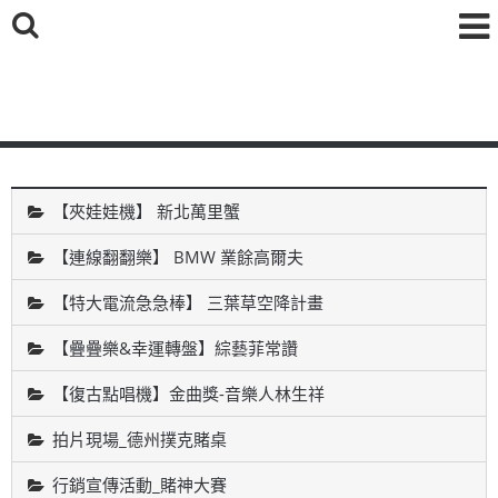
鑫海國際育樂有限公司
【夾娃娃機】 新北萬里蟹
【連線翻翻樂】 BMW 業餘高爾夫
【特大電流急急棒】 三葉草空降計畫
【疊疊樂&幸運轉盤】綜藝菲常讚
【復古點唱機】金曲獎-音樂人林生祥
拍片現場_德州撲克賭桌
行銷宣傳活動_賭神大賽