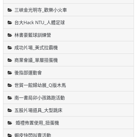
三峽金光明寺_歡樂小火車
台大Hack NTU_人體足球
林書豪籃球訓練營
成功片場_美式拉霸機
商業會議_單層扭蛋機
後指部運動會
世貿一館婦幼展_Q版木馬
南一書局卯小孩路跑活動
五股片場道具_大型跳床
婚禮佈置使用_扭蛋機
蝦皮快閃叫賣活動