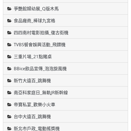
爭艷館婦幼展_Q版木馬
食品廠商_棒球九宮格
四四南村電影拍攝_復古街機
TVBS餐會娛興活動_飛鏢機
三重片場_21點賭桌
BBice飲品宣傳_泡泡旋風機
新竹大遠百_跳舞機
南亞科家庭日_無軌JR新幹線
帝寶私宴_歡樂小火車
台中大遠百_跳舞機
新北市戶政_電動搖獎機