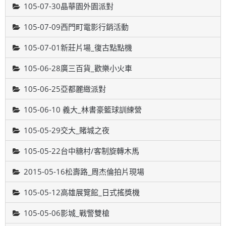
105-07-30晶華園外園派對
105-07-09西門町電影行銷活動
105-07-01新莊片場_復古點點機
105-06-28廣三百貨_歡樂小火車
105-06-25亞都麗緻派對
105-06-10 義大_林書豪籃球訓練營
105-05-29交大_賭城之夜
105-05-22台中糖村/客制旋轉木馬
2015-05-16松壽路_周杰倫拍片現場
105-05-12高雄展覽館_日式搖獎機
105-05-06影城_戰警雙槍