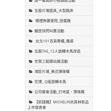
南一書局卯小孩路跑活動
五股片場道具_大型跳床
婚禮佈置使用_扭蛋機
蝦皮快閃叫賣活動
台北101百貨專櫃_賭桌
五股TAE_12人旋轉木馬改造
世貿三館婦幼展活動
鴻臣片場_美式彈珠檯
花博_ Q版旋轉木馬
公司餐會活動_打地鼠、彈珠檯
【抓錢機】MICHELIN米其林新品
上市發表會