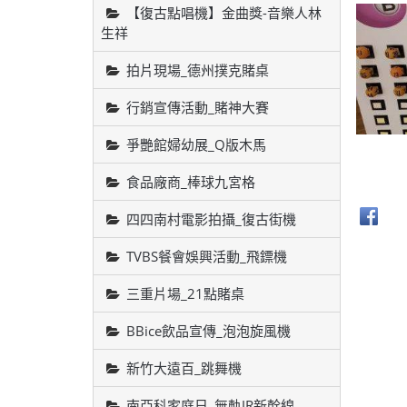
【復古點唱機】金曲獎-音樂人林
生祥
拍片現場_德州撲克賭桌
行銷宣傳活動_賭神大賽
爭艷館婦幼展_Q版木馬
食品廠商_棒球九宮格
四四南村電影拍攝_復古街機
TVBS餐會娛興活動_飛鏢機
三重片場_21點賭桌
BBice飲品宣傳_泡泡旋風機
新竹大遠百_跳舞機
南亞科家庭日_無軌JR新幹線