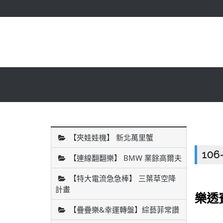
【夾娃娃機】 新北萬里蟹
10
【連線翻翻樂】 BMW 業餘高爾夫
【特大電流急急棒】 三葉草空降
計畫
樂透
【疊疊樂&幸運轉盤】綜藝菲常讚