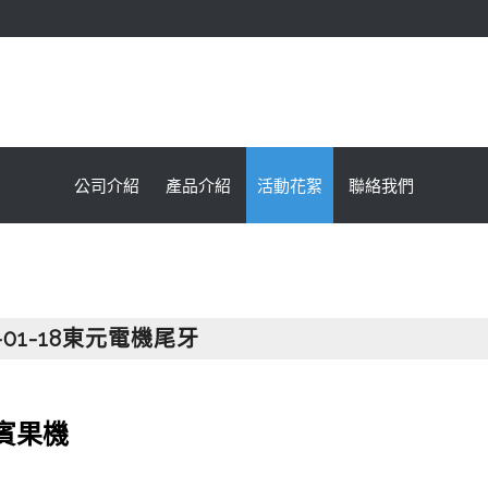
鑫海國際育樂有限公司
公司介紹
產品介紹
活動花絮
聯絡我們
6-01-18東元電機尾牙
賓果機