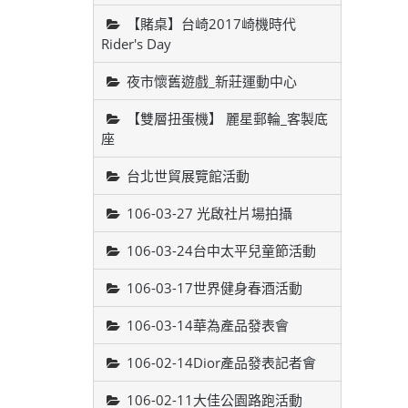
【賭桌】台崎2017崎機時代
Rider's Day
夜市懷舊遊戲_新莊運動中心
【雙層扭蛋機】 麗星郵輪_客製底
座
台北世貿展覽館活動
106-03-27 光啟社片場拍攝
106-03-24台中太平兒童節活動
106-03-17世界健身春酒活動
106-03-14華為產品發表會
106-02-14Dior產品發表記者會
106-02-11大佳公園路跑活動