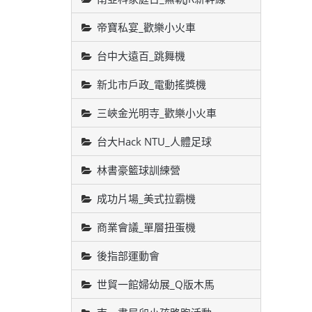
帝寶私宴_歡樂小火車
台中大遠百_跳舞機
新北市戶政_電動搖獎機
三峽金光明寺_歡樂小火車
台大Hack NTU_人體足球
林書豪籃球訓練營
成功片場_美式拉霸機
商業會議_單層扭蛋機
後指部運動會
世貿一館婦幼展_Q版木馬