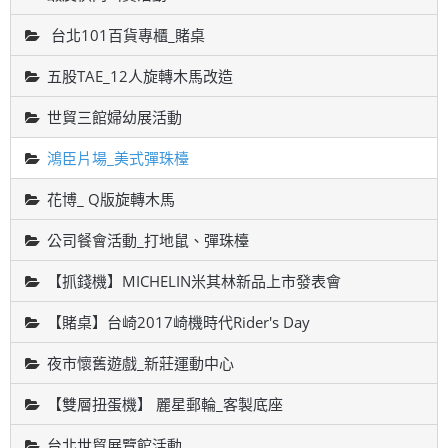
台北101百貨專櫃_賭桌
五股TAE_12人旋轉木馬改造
世貿三館婦幼展活動
鴻臣片場_美式彈珠檯
花博_ Q版旋轉木馬
公司餐會活動_打地鼠、彈珠檯
【抓錢機】MICHELIN米其林新品上市發表會
【賭桌】台崎2017崎機時代Rider's Day
夜市懷舊遊戲_新莊運動中心
【雙層扭蛋機】 麗星郵輪_客製底座
台北世貿展覽館活動