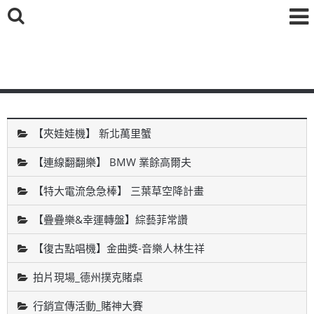
鑫海國際育樂有限公司
【夾娃娃機】 新北萬里蟹
【連線翻翻樂】 BMW 業餘高爾夫
【特大電流急急棒】 三葉草空降計畫
【疊疊樂&幸運轉盤】綜藝菲常讚
【復古點唱機】金曲獎-音樂人林生祥
拍片現場_德州撲克賭桌
行銷宣傳活動_賭神大賽