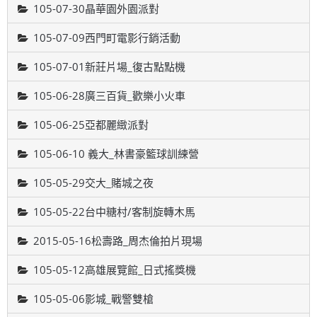
105-07-30晶華園外園派對
105-07-09西門町電影行銷活動
105-07-01新莊片場_復古點點機
105-06-28廣三百貨_歡樂小火車
105-06-25亞都麗緻派對
105-06-10 義大_林書豪籃球訓練營
105-05-29交大_賭城之夜
105-05-22台中糖村/客制旋轉木馬
2015-05-16松壽路_周杰倫拍片現場
105-05-12高雄展覽館_日式搖獎機
105-05-06影城_戰警雙槍