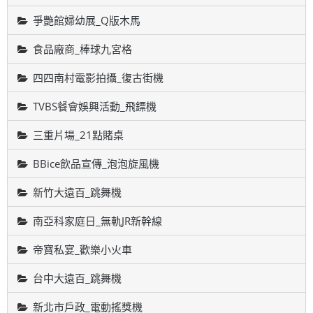
爭艷館婦幼展_Q版木馬
食品廠商_棒球九宮格
四四南村電影拍攝_復古街機
TVBS餐會娛興活動_飛鏢機
三重片場_21點賭桌
BBice飲品宣傳_泡泡旋風機
新竹大遠百_跳舞機
南亞科家庭日_無軌JR新幹線
帝寶私宴_歡樂小火車
台中大遠百_跳舞機
新北市戶政_電動搖獎機