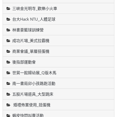
三峽金光明寺_歡樂小火車
台大Hack NTU_人體足球
林書豪籃球訓練營
成功片場_美式拉霸機
商業會議_單層扭蛋機
後指部運動會
世貿一館婦幼展_Q版木馬
南一書局卯小孩路跑活動
五股片場道具_大型跳床
婚禮佈置使用_扭蛋機
蝦皮快閃叫賣活動