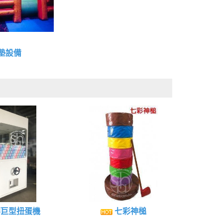
墊設備
巨型扭蛋機
七彩神槌