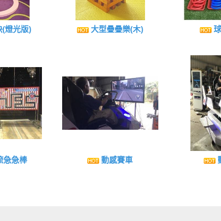
(燈光版)
大型疊疊樂(木)
球
流急急棒
動感賽車