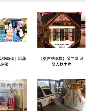
幸運轉盤】綜藝
【復古點唱機】金曲獎-音
菲常讚
樂人林生祥