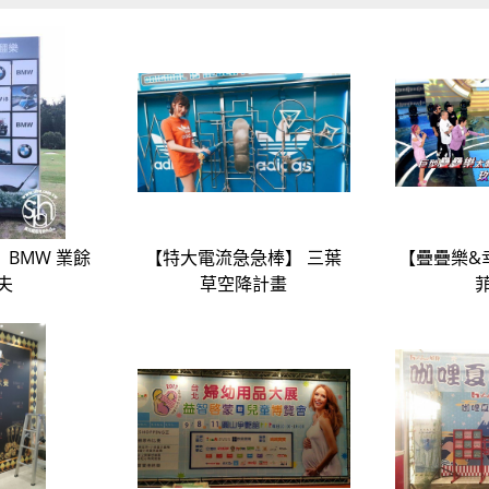
 BMW 業餘
【特大電流急急棒】 三葉
【疊疊樂&
夫
草空降計畫