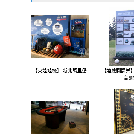
【夾娃娃機】 新北萬里蟹
【連線翻翻樂】
高爾