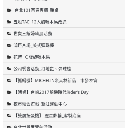
台北101百貨專櫃_賭桌
五股TAE_12人旋轉木馬改造
世貿三館婦幼展活動
鴻臣片場_美式彈珠檯
花博_ Q版旋轉木馬
公司餐會活動_打地鼠、彈珠檯
【抓錢機】MICHELIN米其林新品上市發表會
【賭桌】台崎2017崎機時代Rider's Day
夜市懷舊遊戲_新莊運動中心
【雙層扭蛋機】 麗星郵輪_客製底座
台北世貿展覽館活動