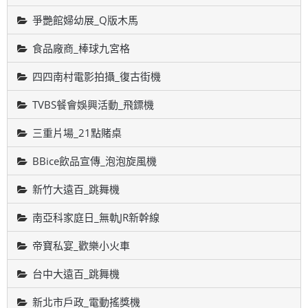
爭艷館婦幼展_Q版木馬
食品廠商_棒球九宮格
四四南村電影拍攝_復古街機
TVBS餐會娛興活動_飛鏢機
三重片場_21點賭桌
BBice飲品宣傳_泡泡旋風機
新竹大遠百_跳舞機
南亞科家庭日_無軌JR新幹線
帝寶私宴_歡樂小火車
台中大遠百_跳舞機
新北市戶政_電動搖獎機