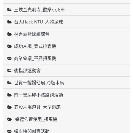
三峽金光明寺_歡樂小火車
台大Hack NTU_人體足球
林書豪籃球訓練營
成功片場_美式拉霸機
商業會議_單層扭蛋機
後指部運動會
世貿一館婦幼展_Q版木馬
南一書局卯小孩路跑活動
五股片場道具_大型跳床
婚禮佈置使用_扭蛋機
蝦皮快閃叫賣活動