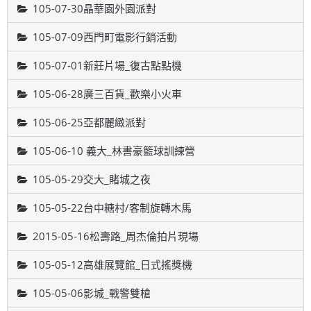
105-07-30晶華園外園派對
105-07-09西門町電影行銷活動
105-07-01新莊片場_復古點點機
105-06-28廣三百貨_歡樂小火車
105-06-25亞都麗緻派對
105-06-10 義大_林書豪籃球訓練營
105-05-29交大_賭城之夜
105-05-22台中糖村/客制旋轉木馬
2015-05-16松壽路_周杰倫拍片現場
105-05-12高雄展覽館_日式搖獎機
105-05-06影城_戰警雙槍