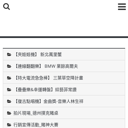
鑫海國際育樂有限公司
【夾娃娃機】 新北萬里蟹
【連線翻翻樂】 BMW 業餘高爾夫
【特大電流急急棒】 三葉草空降計畫
【疊疊樂&幸運轉盤】綜藝菲常讚
【復古點唱機】金曲獎-音樂人林生祥
拍片現場_德州撲克賭桌
行銷宣傳活動_賭神大賽