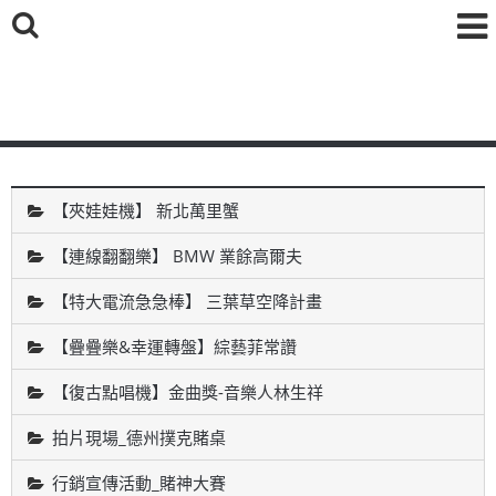
鑫海國際育樂有限公司
【夾娃娃機】 新北萬里蟹
【連線翻翻樂】 BMW 業餘高爾夫
【特大電流急急棒】 三葉草空降計畫
【疊疊樂&幸運轉盤】綜藝菲常讚
【復古點唱機】金曲獎-音樂人林生祥
拍片現場_德州撲克賭桌
行銷宣傳活動_賭神大賽