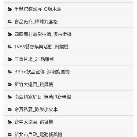
爭艷館婦幼展_Q版木馬
食品廠商_棒球九宮格
四四南村電影拍攝_復古街機
TVBS餐會娛興活動_飛鏢機
三重片場_21點賭桌
BBice飲品宣傳_泡泡旋風機
新竹大遠百_跳舞機
南亞科家庭日_無軌JR新幹線
帝寶私宴_歡樂小火車
台中大遠百_跳舞機
新北市戶政_電動搖獎機