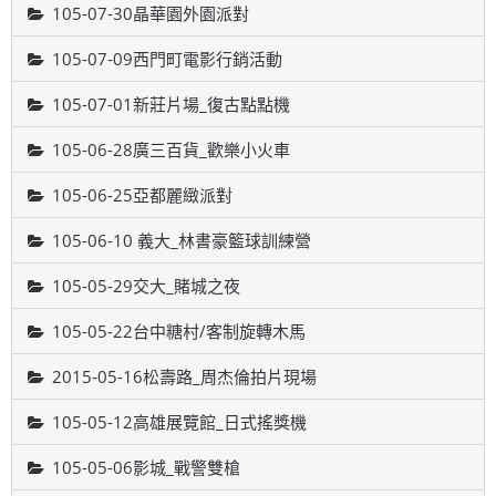
105-07-30晶華園外園派對
105-07-09西門町電影行銷活動
105-07-01新莊片場_復古點點機
105-06-28廣三百貨_歡樂小火車
105-06-25亞都麗緻派對
105-06-10 義大_林書豪籃球訓練營
105-05-29交大_賭城之夜
105-05-22台中糖村/客制旋轉木馬
2015-05-16松壽路_周杰倫拍片現場
105-05-12高雄展覽館_日式搖獎機
105-05-06影城_戰警雙槍