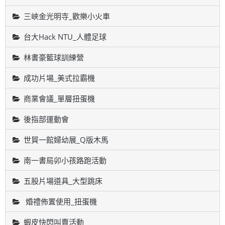
三峽金光明寺_歡樂小火車
台大Hack NTU_人體足球
林書豪籃球訓練營
成功片場_美式拉霸機
商業會議_單層扭蛋機
後指部運動會
世貿一館婦幼展_Q版木馬
南一書局卯小孩路跑活動
五股片場道具_大型跳床
婚禮佈置使用_扭蛋機
蝦皮快閃叫賣活動