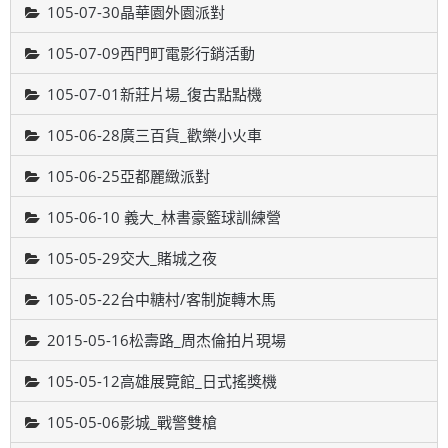
105-07-30晶華園外園派對
105-07-09西門町電影行銷活動
105-07-01新莊片場_復古點點機
105-06-28廣三百貨_歡樂小火車
105-06-25亞都麗緻派對
105-06-10 義大_林書豪籃球訓練營
105-05-29交大_賭城之夜
105-05-22台中糖村/客制旋轉木馬
2015-05-16松壽路_周杰倫拍片現場
105-05-12高雄展覽館_日式搖獎機
105-05-06影城_戰警雙槍