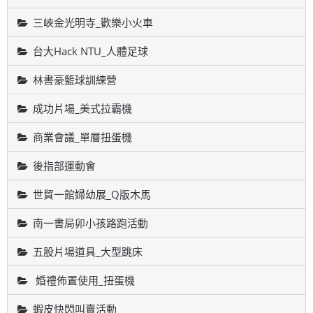
三峽金光明寺_歡樂小火車
台大Hack NTU_人體足球
林書豪籃球訓練營
成功片場_美式拉霸機
商業會議_單層扭蛋機
後指部運動會
世貿一館婦幼展_Q版木馬
南一書局卯小孩路跑活動
五股片場道具_大型跳床
婚禮佈置使用_扭蛋機
蝦皮快閃叫賣活動