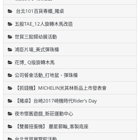
台北101百貨專櫃_賭桌
五股TAE_12人旋轉木馬改造
世貿三館婦幼展活動
鴻臣片場_美式彈珠檯
花博_ Q版旋轉木馬
公司餐會活動_打地鼠、彈珠檯
【抓錢機】MICHELIN米其林新品上市發表會
【賭桌】台崎2017崎機時代Rider's Day
夜市懷舊遊戲_新莊運動中心
【雙層扭蛋機】 麗星郵輪_客製底座
台北世貿展覽館活動