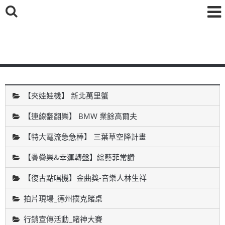
鑫海國際育樂有限公司
【夾娃娃機】 新北萬里蟹
【連線翻翻樂】 BMW 業餘高爾夫
【特大電流急急棒】 三葉草空降計畫
【疊疊樂&幸運轉盤】綜藝菲常讚
【復古點唱機】金曲獎-音樂人林生祥
拍片現場_德州撲克賭桌
行銷宣傳活動_賭神大賽