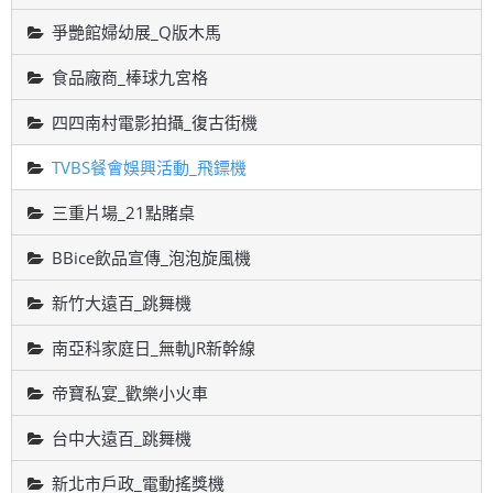
爭艷館婦幼展_Q版木馬
食品廠商_棒球九宮格
四四南村電影拍攝_復古街機
TVBS餐會娛興活動_飛鏢機
三重片場_21點賭桌
BBice飲品宣傳_泡泡旋風機
新竹大遠百_跳舞機
南亞科家庭日_無軌JR新幹線
帝寶私宴_歡樂小火車
台中大遠百_跳舞機
新北市戶政_電動搖獎機