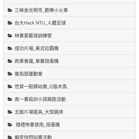
三峽金光明寺_歡樂小火車
台大Hack NTU_人體足球
林書豪籃球訓練營
成功片場_美式拉霸機
商業會議_單層扭蛋機
後指部運動會
世貿一館婦幼展_Q版木馬
南一書局卯小孩路跑活動
五股片場道具_大型跳床
婚禮佈置使用_扭蛋機
蝦皮快閃叫賣活動