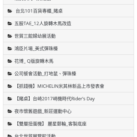
台北101百貨專櫃_賭桌
五股TAE_12人旋轉木馬改造
世貿三館婦幼展活動
鴻臣片場_美式彈珠檯
花博_ Q版旋轉木馬
公司餐會活動_打地鼠、彈珠檯
【抓錢機】MICHELIN米其林新品上市發表會
【賭桌】台崎2017崎機時代Rider's Day
夜市懷舊遊戲_新莊運動中心
【雙層扭蛋機】 麗星郵輪_客製底座
台北世貿展覽館活動