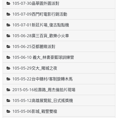
105-07-30晶華園外園派對
105-07-09西門町電影行銷活動
105-07-01新莊片場_復古點點機
105-06-28廣三百貨_歡樂小火車
105-06-25亞都麗緻派對
105-06-10 義大_林書豪籃球訓練營
105-05-29交大_賭城之夜
105-05-22台中糖村/客制旋轉木馬
2015-05-16松壽路_周杰倫拍片現場
105-05-12高雄展覽館_日式搖獎機
105-05-06影城_戰警雙槍