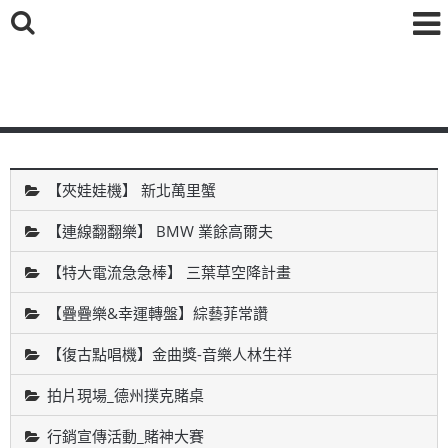
鑫海國際育樂有限公司
【夾娃娃機】 新北萬里蟹
【連線翻翻樂】 BMW 業餘高爾夫
【特大電流急急棒】 三葉草空降計畫
【疊疊樂&幸運轉盤】綜藝菲常讚
【復古點唱機】金曲獎-音樂人林生祥
拍片現場_德州撲克賭桌
行銷宣傳活動_賭神大賽