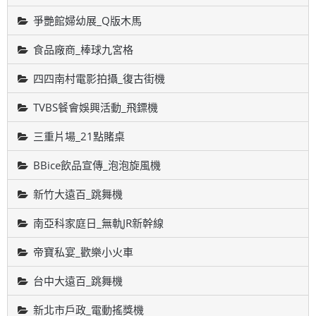
爭艷館婦幼展_Q版木馬
食品廠商_棒球九宮格
四四南村電影拍攝_復古街機
TVBS餐會娛興活動_飛鏢機
三重片場_21點賭桌
BBice飲品宣傳_泡泡旋風機
新竹大遠百_跳舞機
南亞科家庭日_無軌JR新幹線
帝寶私宴_歡樂小火車
台中大遠百_跳舞機
新北市戶政_電動搖獎機