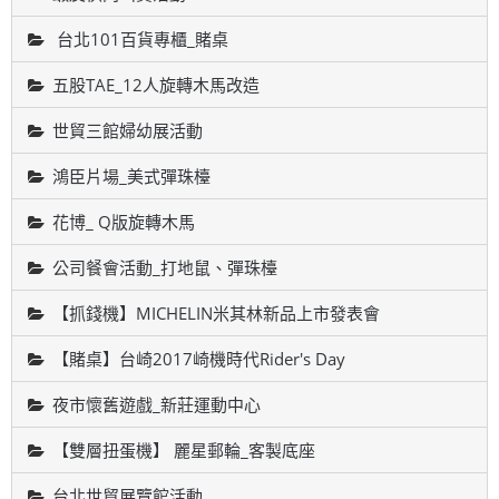
台北101百貨專櫃_賭桌
五股TAE_12人旋轉木馬改造
世貿三館婦幼展活動
鴻臣片場_美式彈珠檯
花博_ Q版旋轉木馬
公司餐會活動_打地鼠、彈珠檯
【抓錢機】MICHELIN米其林新品上市發表會
【賭桌】台崎2017崎機時代Rider's Day
夜市懷舊遊戲_新莊運動中心
【雙層扭蛋機】 麗星郵輪_客製底座
台北世貿展覽館活動