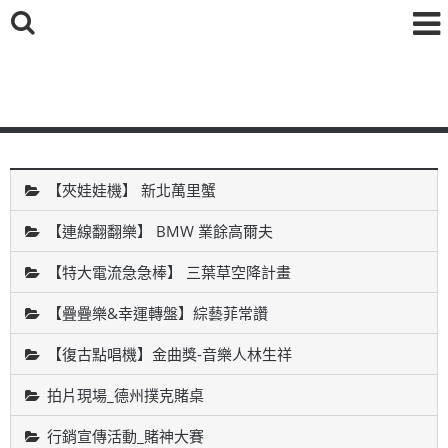
鑫海國際育樂有限公司
【夾娃娃機】 新北萬里蟹
【連線翻翻樂】 BMW 業餘高爾夫
【特大電流急急棒】 三葉草空降計畫
【疊疊樂&幸運轉盤】綜藝菲常讚
【復古點唱機】金曲獎-音樂人林生祥
拍片現場_德州撲克賭桌
行銷宣傳活動_賭神大賽