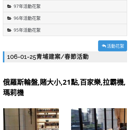
97年活動花絮
96年活動花絮
95年活動花絮
活動花絮
106-01-25青埔建案/春節活動
俄羅斯輪盤,賭大小,21點,百家樂,拉霸機,
瑪莉機