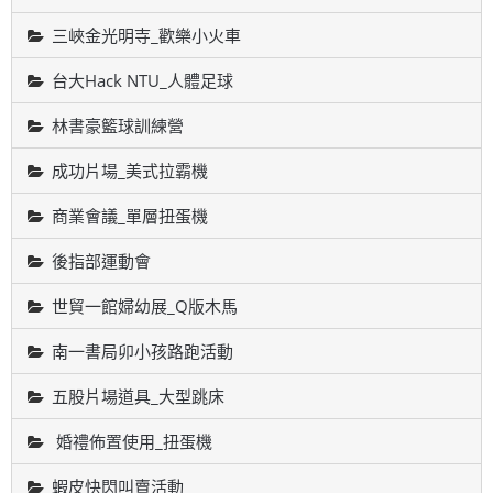
三峽金光明寺_歡樂小火車
台大Hack NTU_人體足球
林書豪籃球訓練營
成功片場_美式拉霸機
商業會議_單層扭蛋機
後指部運動會
世貿一館婦幼展_Q版木馬
南一書局卯小孩路跑活動
五股片場道具_大型跳床
婚禮佈置使用_扭蛋機
蝦皮快閃叫賣活動