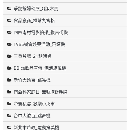
爭艷館婦幼展_Q版木馬
食品廠商_棒球九宮格
四四南村電影拍攝_復古街機
TVBS餐會娛興活動_飛鏢機
三重片場_21點賭桌
BBice飲品宣傳_泡泡旋風機
新竹大遠百_跳舞機
南亞科家庭日_無軌JR新幹線
帝寶私宴_歡樂小火車
台中大遠百_跳舞機
新北市戶政_電動搖獎機