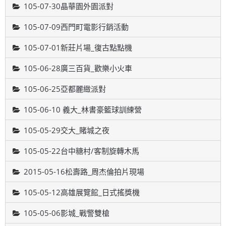
105-07-30晶華園外園派對
105-07-09西門町電影行銷活動
105-07-01新莊片場_復古點點機
105-06-28廣三百貨_歡樂小火車
105-06-25亞都麗緻派對
105-06-10 義大_林書豪籃球訓練營
105-05-29交大_賭城之夜
105-05-22台中糖村/客制旋轉木馬
2015-05-16松壽路_周杰倫拍片現場
105-05-12高雄展覽館_日式搖獎機
105-05-06影城_戰警雙槍