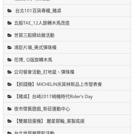
台北101百貨專櫃_賭桌
五股TAE_12人旋轉木馬改造
世貿三館婦幼展活動
鴻臣片場_美式彈珠檯
花博_ Q版旋轉木馬
公司餐會活動_打地鼠、彈珠檯
【抓錢機】MICHELIN米其林新品上市發表會
【賭桌】台崎2017崎機時代Rider's Day
夜市懷舊遊戲_新莊運動中心
【雙層扭蛋機】 麗星郵輪_客製底座
台北世貿展覽館活動