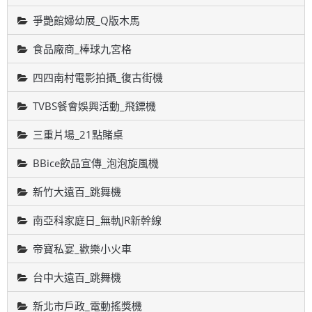
爭艷館婦幼展_Q版木馬
食品廠商_棒球九宮格
四四南村電影拍攝_復古街機
TVBS餐會娛興活動_飛鏢機
三重片場_21點賭桌
BBice飲品宣傳_泡泡旋風機
新竹大遠百_跳舞機
南亞科家庭日_無軌JR新幹線
帝寶私宴_歡樂小火車
台中大遠百_跳舞機
新北市戶政_電動搖獎機