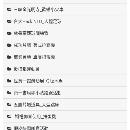
三峽金光明寺_歡樂小火車
台大Hack NTU_人體足球
林書豪籃球訓練營
成功片場_美式拉霸機
商業會議_單層扭蛋機
後指部運動會
世貿一館婦幼展_Q版木馬
南一書局卯小孩路跑活動
五股片場道具_大型跳床
婚禮佈置使用_扭蛋機
蝦皮快閃叫賣活動