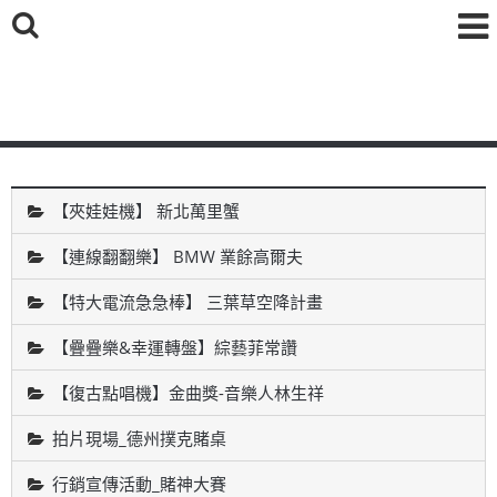
鑫海國際育樂有限公司
【夾娃娃機】 新北萬里蟹
【連線翻翻樂】 BMW 業餘高爾夫
【特大電流急急棒】 三葉草空降計畫
【疊疊樂&幸運轉盤】綜藝菲常讚
【復古點唱機】金曲獎-音樂人林生祥
拍片現場_德州撲克賭桌
行銷宣傳活動_賭神大賽