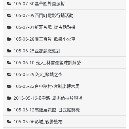
105-07-30晶華園外園派對
105-07-09西門町電影行銷活動
105-07-01新莊片場_復古點點機
105-06-28廣三百貨_歡樂小火車
105-06-25亞都麗緻派對
105-06-10 義大_林書豪籃球訓練營
105-05-29交大_賭城之夜
105-05-22台中糖村/客制旋轉木馬
2015-05-16松壽路_周杰倫拍片現場
105-05-12高雄展覽館_日式搖獎機
105-05-06影城_戰警雙槍