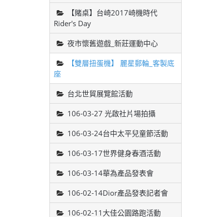
【賭桌】台崎2017崎機時代
Rider's Day
夜市懷舊遊戲_新莊運動中心
【雙層扭蛋機】 麗星郵輪_客製底
座
台北世貿展覽館活動
106-03-27 光啟社片場拍攝
106-03-24台中太平兒童節活動
106-03-17世界健身春酒活動
106-03-14華為產品發表會
106-02-14Dior產品發表記者會
106-02-11大佳公園路跑活動