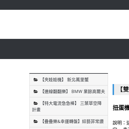
【夾娃娃機】 新北萬里蟹
【雙
【連線翻翻樂】 BMW 業餘高爾夫
【特大電流急急棒】 三葉草空降
扭蛋
計畫
【疊疊樂&幸運轉盤】綜藝菲常讚
說明：