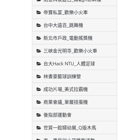
帝寶私宴_歡樂小火車
台中大遠百_跳舞機
新北市戶政_電動搖獎機
三峽金光明寺_歡樂小火車
台大Hack NTU_人體足球
林書豪籃球訓練營
成功片場_美式拉霸機
商業會議_單層扭蛋機
後指部運動會
世貿一館婦幼展_Q版木馬