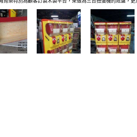
鑫海育樂特別為顧客訂製木製平台，來做為三台扭蛋機的底盤，更