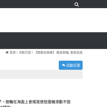
首頁
活動花絮
【雙層扭蛋機】 麗星郵輪_客製底座
活動花絮
子，遊輪在海面上會搖晃使扭蛋機滑動不固