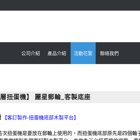
鑫海國際育樂有限公司
公司介紹
產品介紹
活動花絮
聯絡我們
層扭蛋機】 麗星郵輪_客製底座
機
【客訂製作-扭蛋機底部木製平台】
這次扭蛋機是要放在郵輪上使用的，而扭蛋機底部原先是四個輪