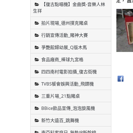
定， 
【復古點唱機】金曲獎-音樂人林
生祥
拍片現場_德州撲克賭桌
行銷宣傳活動_賭神大賽
爭艷館婦幼展_Q版木馬
食品廠商_棒球九宮格
四四南村電影拍攝_復古街機
TVBS餐會娛興活動_飛鏢機
三重片場_21點賭桌
BBice飲品宣傳_泡泡旋風機
新竹大遠百_跳舞機
南亞科家庭日_無軌JR新幹線