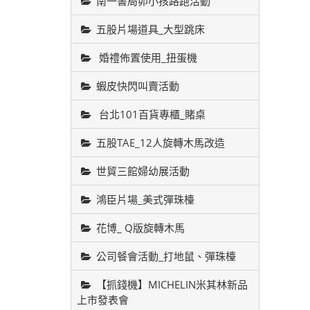
南一書局卯小孩路跑活動
五股片場道具_大型跳床
婚禮佈置使用_扭蛋機
蝦皮快閃叫賣活動
台北101百貨專櫃_賭桌
五股TAE_12人旋轉木馬改造
世貿三館婦幼展活動
鴻臣片場_美式彈珠檯
花博_ Q版旋轉木馬
公司餐會活動_打地鼠、彈珠檯
【抓錢機】MICHELIN米其林新品
上市發表會