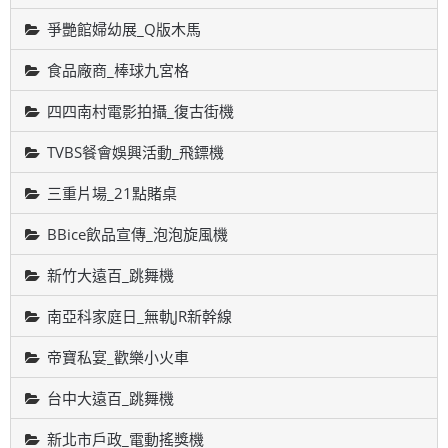
爭艷館婦幼展_Q版木馬
食品廠商_棒球九宮格
四四南村電影拍攝_復古街機
TVBS餐會娛興活動_飛鏢機
三重片場_21點賭桌
BBice飲品宣傳_泡泡旋風機
新竹大遠百_跳舞機
南亞科家庭日_無軌JR新幹線
帝寶私宴_歡樂小火車
台中大遠百_跳舞機
新北市戶政_電動搖獎機