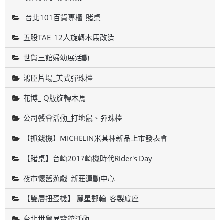
台北101百貨專櫃_賭桌
五股TAE_12人旋轉木馬改造
世貿三館婦幼展活動
鴻臣片場_美式彈珠檯
花博_ Q版旋轉木馬
公司餐會活動_打地鼠、彈珠檯
【抓錢機】MICHELIN米其林新品上市發表會
【賭桌】台崎2017崎機時代Rider's Day
夜市懷舊遊戲_新莊運動中心
【雙層扭蛋機】 麗星郵輪_客製底座
台北世貿展覽館活動