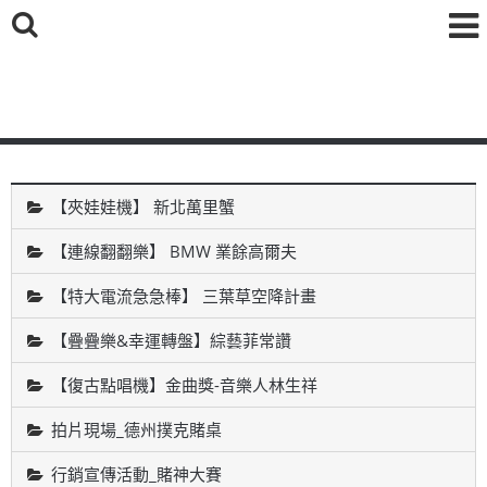
鑫海國際育樂有限公司
【夾娃娃機】 新北萬里蟹
【連線翻翻樂】 BMW 業餘高爾夫
【特大電流急急棒】 三葉草空降計畫
【疊疊樂&幸運轉盤】綜藝菲常讚
【復古點唱機】金曲獎-音樂人林生祥
拍片現場_德州撲克賭桌
行銷宣傳活動_賭神大賽