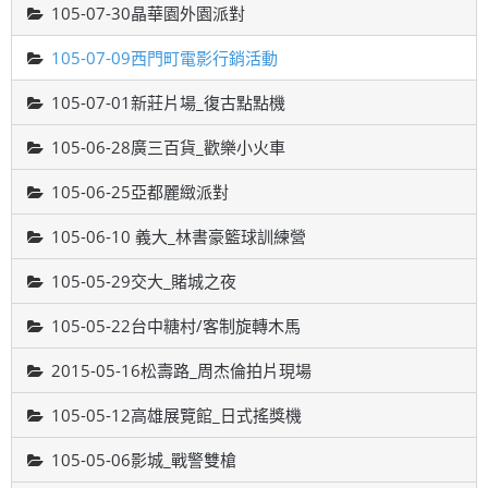
105-07-30晶華園外園派對
105-07-09西門町電影行銷活動
105-07-01新莊片場_復古點點機
105-06-28廣三百貨_歡樂小火車
105-06-25亞都麗緻派對
105-06-10 義大_林書豪籃球訓練營
105-05-29交大_賭城之夜
105-05-22台中糖村/客制旋轉木馬
2015-05-16松壽路_周杰倫拍片現場
105-05-12高雄展覽館_日式搖獎機
105-05-06影城_戰警雙槍