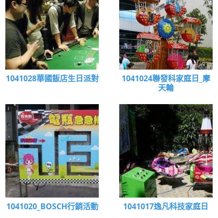
1041028華國飯店生日派對
1041024聯發科家庭日_摩
天輪
1041020_BOSCH行銷活動
1041017逸凡科技家庭日