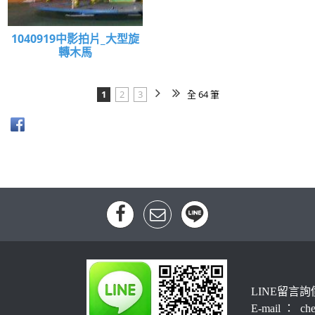
1040919中影拍片_大型旋
轉木馬
1
2
3
全 64 筆
LINE留言詢
E-mail ： che