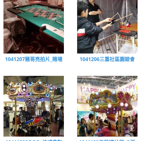
1041207豬哥亮拍片_賭場
1041206三重社區園遊會