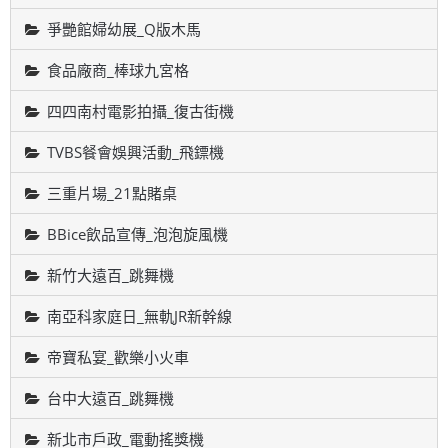
爭艷館婦幼展_Q版木馬
食品廠商_棒球九宮格
四四南村電影拍攝_復古街機
TVBS餐會娛興活動_飛鏢機
三重片場_21點賭桌
BBice飲品宣傳_泡泡旋風機
新竹大遠百_跳舞機
南亞科家庭日_無軌JR新幹線
帝寶私宴_歡樂小火車
台中大遠百_跳舞機
新北市戶政_電動搖獎機