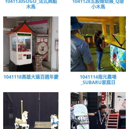
1041130SOGO_法式典點
1041128五股婦幼展_Q版
木馬
小木馬
1041118高雄大遠百週年慶
1041114南元農場
_SUBARU家庭日