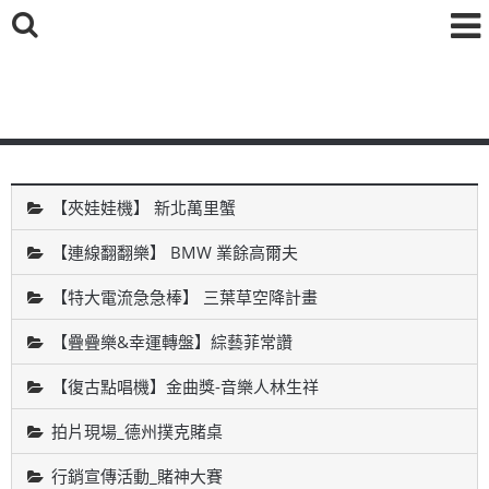
鑫海國際育樂有限公司
【夾娃娃機】 新北萬里蟹
【連線翻翻樂】 BMW 業餘高爾夫
【特大電流急急棒】 三葉草空降計畫
【疊疊樂&幸運轉盤】綜藝菲常讚
【復古點唱機】金曲獎-音樂人林生祥
拍片現場_德州撲克賭桌
行銷宣傳活動_賭神大賽