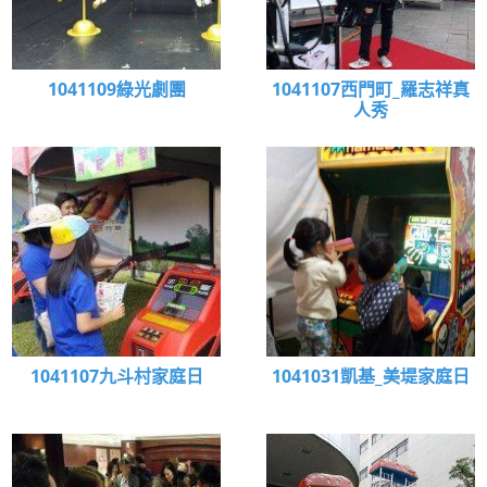
1041109綠光劇團
1041107西門町_羅志祥真
人秀
1041107九斗村家庭日
1041031凱基_美堤家庭日