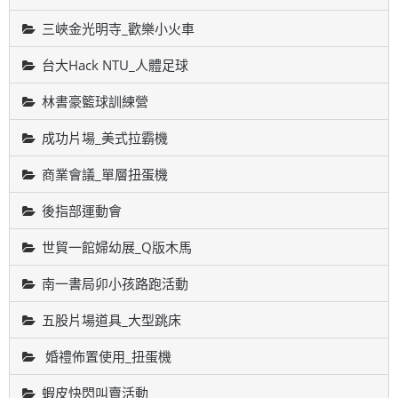
三峽金光明寺_歡樂小火車
台大Hack NTU_人體足球
林書豪籃球訓練營
成功片場_美式拉霸機
商業會議_單層扭蛋機
後指部運動會
世貿一館婦幼展_Q版木馬
南一書局卯小孩路跑活動
五股片場道具_大型跳床
婚禮佈置使用_扭蛋機
蝦皮快閃叫賣活動