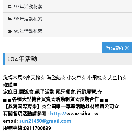
97年活動花絮
96年活動花絮
95年活動花絮
活動花絮
104年活動
旋轉木馬&摩天輪☆ 海盜船☆ 小火車☆ 小飛機☆ 大空椅☆
碰碰車
家庭日.園遊會.親子活動.尾牙餐會.行銷展覽.☆
▄ ▄ 各種大型機台買賣☆活動租賃☆長期合作 ▄ ▄
【鑫海國際育樂】☆全國唯一專業活動器材租賃公司☆
有關各項活動請參考
:
http://
www.siha.tw
email:
sun21450@gmail.com
服務專線:0911700899