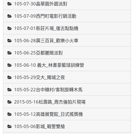
105-07-30晶華園外園派對
105-07-09西門町電影行銷活動
105-07-01新莊片場_復古點點機
105-06-28廣三百貨_歡樂小火車
105-06-25亞都麗緻派對
105-06-10 義大_林書豪籃球訓練營
105-05-29交大_賭城之夜
105-05-22台中糖村/客制旋轉木馬
2015-05-16松壽路_周杰倫拍片現場
105-05-12高雄展覽館_日式搖獎機
105-05-06影城_戰警雙槍