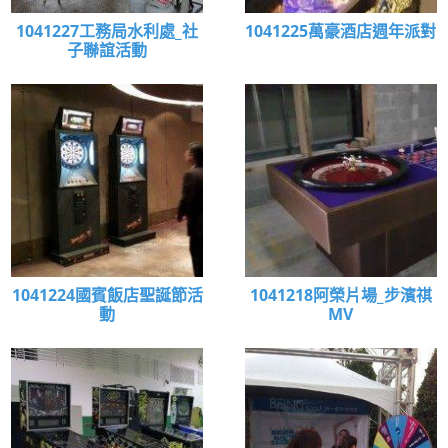
1041227工務局水利處_社
1041225萬豪酒店週年派對
子聯誼活動
1041224國賓飯店聖誕節活
1041218阿榮片場_步濱祺
動
MV