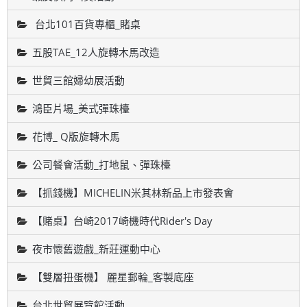
台北101百貨專櫃_賭桌
五股TAE_12人旋轉木馬改造
世貿三館婦幼展活動
鴻臣片場_美式彈珠檯
花博_ Q版旋轉木馬
公司餐會活動_打地鼠、彈珠檯
【抓錢機】MICHELIN米其林新品上市發表會
【賭桌】台崎2017崎機時代Rider's Day
夜市懷舊遊戲_新莊運動中心
【雙層扭蛋機】 麗星郵輪_客製底座
台北世貿展覽館活動