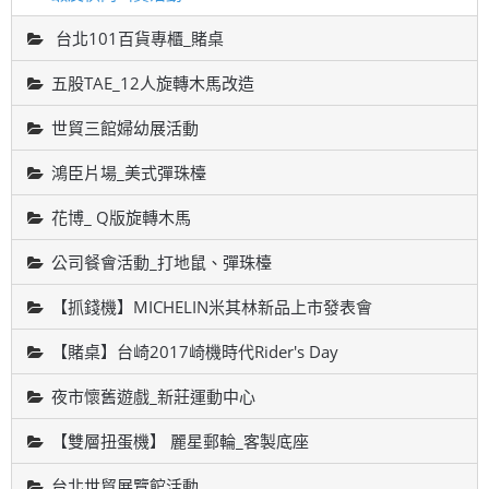
台北101百貨專櫃_賭桌
五股TAE_12人旋轉木馬改造
世貿三館婦幼展活動
鴻臣片場_美式彈珠檯
花博_ Q版旋轉木馬
公司餐會活動_打地鼠、彈珠檯
【抓錢機】MICHELIN米其林新品上市發表會
【賭桌】台崎2017崎機時代Rider's Day
夜市懷舊遊戲_新莊運動中心
【雙層扭蛋機】 麗星郵輪_客製底座
台北世貿展覽館活動