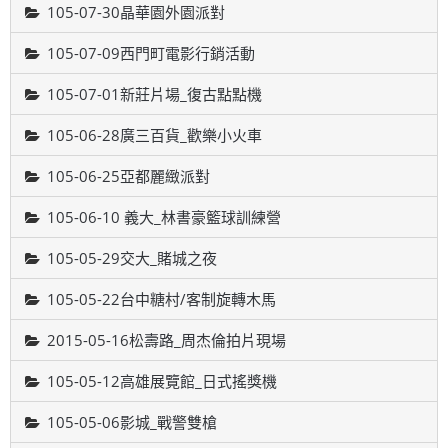
105-07-30晶華園外園派對
105-07-09西門町電影行銷活動
105-07-01新莊片場_復古點點機
105-06-28廣三百貨_歡樂小火車
105-06-25亞都麗緻派對
105-06-10 義大_林書豪籃球訓練營
105-05-29交大_賭城之夜
105-05-22台中糖村/客制旋轉木馬
2015-05-16松壽路_周杰倫拍片現場
105-05-12高雄展覽館_日式搖獎機
105-05-06影城_戰警雙槍