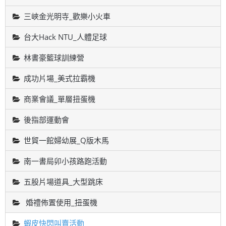
三峽金光明寺_歡樂小火車
台大Hack NTU_人體足球
林書豪籃球訓練營
成功片場_美式拉霸機
商業會議_單層扭蛋機
後指部運動會
世貿一館婦幼展_Q版木馬
南一書局卯小孩路跑活動
五股片場道具_大型跳床
婚禮佈置使用_扭蛋機
蝦皮快閃叫賣活動