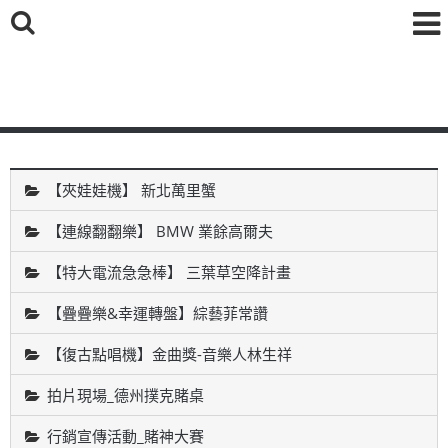
鑫海國際育樂有限公司
【夾娃娃機】 新北萬里蟹
【連線翻翻樂】 BMW 業餘高爾夫
【特大電流急急棒】 三葉草空降計畫
【疊疊樂&幸運轉盤】綜藝菲常讚
【復古點唱機】金曲獎-音樂人林生祥
拍片現場_德州撲克賭桌
行銷宣傳活動_賭神大賽