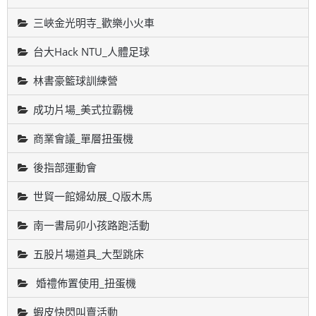
三峽金光明寺_歡樂小火車
台大Hack NTU_人體足球
林書豪籃球訓練營
成功片場_美式拉霸機
商業會議_單層扭蛋機
後指部運動會
世貿一館婦幼展_Q版木馬
南一書局卯小孩路跑活動
五股片場道具_大型跳床
婚禮佈置使用_扭蛋機
蝦皮快閃叫賣活動