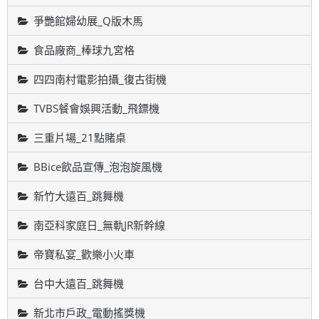
爭艷館婦幼展_Q版木馬
食品廠商_棒球九宮格
四四南村電影拍攝_復古街機
TVBS餐會娛興活動_飛鏢機
三重片場_21點賭桌
BBice飲品宣傳_泡泡旋風機
新竹大遠百_跳舞機
南亞科家庭日_無軌JR新幹線
帝寶私宴_歡樂小火車
台中大遠百_跳舞機
新北市戶政_電動搖獎機