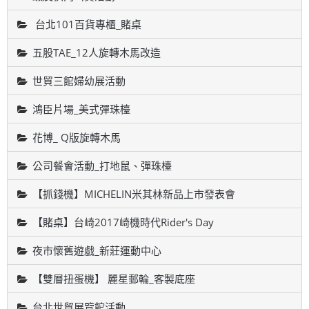
台北101百貨專櫃_賭桌
五股TAE_12人旋轉木馬改造
世貿三館婦幼展活動
鴻臣片場_美式彈珠檯
花博_ Q版旋轉木馬
公司餐會活動_打地鼠、彈珠檯
【抓錢機】MICHELIN米其林新品上市發表會
【賭桌】台崎2017崎機時代Rider's Day
夜市懷舊遊戲_新莊運動中心
【雙層扭蛋機】 麗星郵輪_客製底座
台北世貿展覽館活動