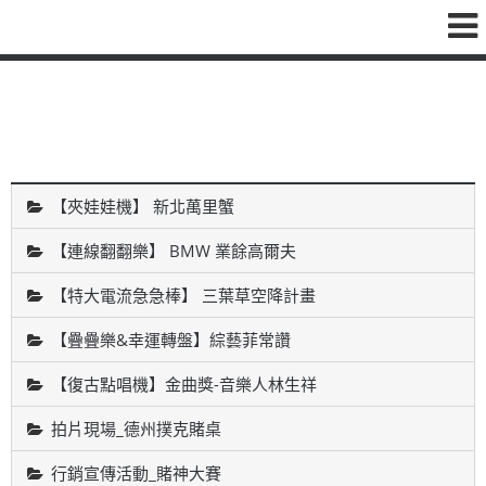
鑫海國際育樂有限公司
【夾娃娃機】 新北萬里蟹
【連線翻翻樂】 BMW 業餘高爾夫
【特大電流急急棒】 三葉草空降計畫
【疊疊樂&幸運轉盤】綜藝菲常讚
【復古點唱機】金曲獎-音樂人林生祥
拍片現場_德州撲克賭桌
行銷宣傳活動_賭神大賽