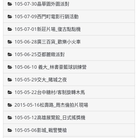
105-07-30晶華園外園派對
105-07-09西門町電影行銷活動
105-07-01新莊片場_復古點點機
105-06-28廣三百貨_歡樂小火車
105-06-25亞都麗緻派對
105-06-10 義大_林書豪籃球訓練營
105-05-29交大_賭城之夜
105-05-22台中糖村/客制旋轉木馬
2015-05-16松壽路_周杰倫拍片現場
105-05-12高雄展覽館_日式搖獎機
105-05-06影城_戰警雙槍