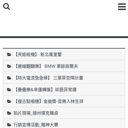
鑫海國際育樂有限公司
【夾娃娃機】 新北萬里蟹
【連線翻翻樂】 BMW 業餘高爾夫
【特大電流急急棒】 三葉草空降計畫
【疊疊樂&幸運轉盤】綜藝菲常讚
【復古點唱機】金曲獎-音樂人林生祥
拍片現場_德州撲克賭桌
行銷宣傳活動_賭神大賽