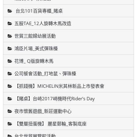
台北101百貨專櫃_賭桌
五股TAE_12人旋轉木馬改造
世貿三館婦幼展活動
鴻臣片場_美式彈珠檯
花博_ Q版旋轉木馬
公司餐會活動_打地鼠、彈珠檯
【抓錢機】MICHELIN米其林新品上市發表會
【賭桌】台崎2017崎機時代Rider's Day
夜市懷舊遊戲_新莊運動中心
【雙層扭蛋機】 麗星郵輪_客製底座
台北世貿展覽館活動