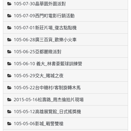
105-07-30晶華園外園派對
105-07-09西門町電影行銷活動
105-07-01新莊片場_復古點點機
105-06-28廣三百貨_歡樂小火車
105-06-25亞都麗緻派對
105-06-10 義大_林書豪籃球訓練營
105-05-29交大_賭城之夜
105-05-22台中糖村/客制旋轉木馬
2015-05-16松壽路_周杰倫拍片現場
105-05-12高雄展覽館_日式搖獎機
105-05-06影城_戰警雙槍