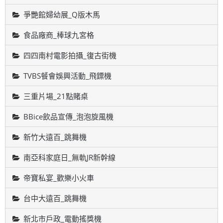
爭艷館婦幼展_Q版木馬
食品廠商_棒球九宮格
四四南村電影拍攝_復古街機
TVBS餐會娛興活動_飛鏢機
三重片場_21點賭桌
BBice飲品宣傳_泡泡旋風機
新竹大遠百_跳舞機
南亞科家庭日_無軌JR新幹線
帝寶私宴_歡樂小火車
台中大遠百_跳舞機
新北市戶政_電動搖獎機