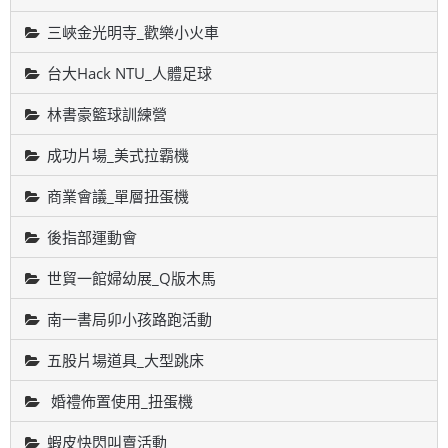
三峽金光明寺_歡樂小火車
台大Hack NTU_人體足球
林書豪籃球訓練營
成功片場_美式拉霸機
商業會議_單層扭蛋機
後指部運動會
世貿一館婦幼展_Q版木馬
南一書局卯小孩路跑活動
五股片場道具_大型跳床
婚禮佈置使用_扭蛋機
蝦皮快閃叫賣活動