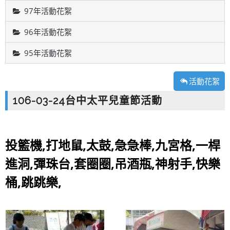
97年活動花絮
96年活動花絮
95年活動花絮
活動花絮
106-03-24台中太平兒童節活動
投籃機,打地鼠,太鼓,急急棒,九宮格,一桿
進洞,彈珠台,套圈圈,吊酒瓶,神射手,快樂
桶,跳跳樂,